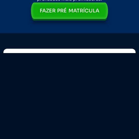
FAZER PRÉ MATRÍCULA
Eu sei que tudo isso parece
bom demais para ser
verdade...
Todos os dias na internet surgem milhares de novas
oportunidades de ganhar dinheiro, e sei que isso
pode te deixar com a
“pulga atrás da orelha”.
Até porque se eu estivesse infeliz com a minha
profissão e alguém surgisse de uma hora para outra
dizendo que sou capaz de
faturar de 3 a 15 mil reais
com uma única prestação de serviços,
certamente