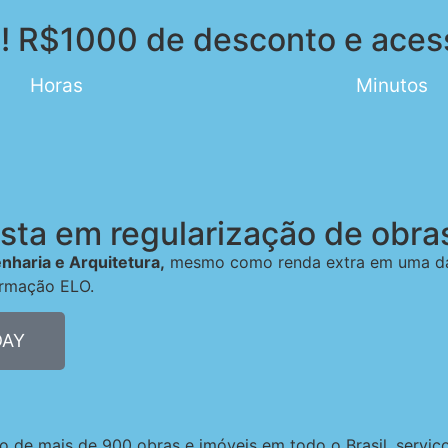
! R$1000 de desconto e acesso
Horas
Minutos
ista em regularização de obra
nharia e Arquitetura,
mesmo como renda extra em uma das
ormação ELO.
DAY
ão de mais de 900 obras e imóveis em todo o Brasil, servi