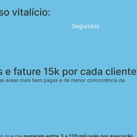
 vitalício:
Segundos
s e
fature 15k por cada cliente
 áreas mais bem pagas e de menor concorrência da
ços que me
pagaram entre 3 a 120 mil reais por execução,